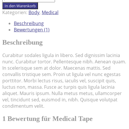
Tape
In den Warenkorb
Menge
Kategorien:
Body
,
Medical
Beschreibung
Bewertungen (1)
Beschreibung
Curabitur sodales ligula in libero. Sed dignissim lacinia
nunc. Curabitur tortor. Pellentesque nibh. Aenean quam.
In scelerisque sem at dolor. Maecenas mattis. Sed
convallis tristique sem. Proin ut ligula vel nunc egestas
porttitor. Morbi lectus risus, iaculis vel, suscipit quis,
luctus non, massa. Fusce ac turpis quis ligula lacinia
aliquet. Mauris ipsum. Nulla metus metus, ullamcorper
vel, tincidunt sed, euismod in, nibh. Quisque volutpat
condimentum velit.
1 Bewertung für
Medical Tape