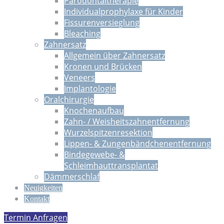
Parodontaltherapie
Individualprophylaxe für Kinder
Fissurenversieglung
Bleaching
Zahnersatz
Allgemein über Zahnersatz
Kronen und Brücken
Veneers
Implantologie
Oralchirurgie
Knochenaufbau
Zahn- / Weisheitszahnentfernung
Wurzelspitzenresektion
Lippen- & Zungenbändchenentfernung
Bindegewebe- &
Schleimhauttransplantat
Dämmerschlaf
Neuigkeiten
Kontakt
Termin Anfragen