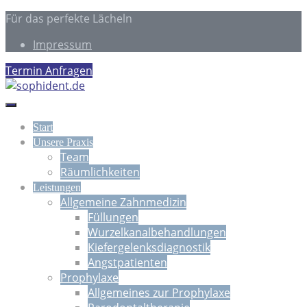
Für das perfekte Lächeln
Impressum
Termin Anfragen
Start
Unsere Praxis
Team
Räumlichkeiten
Leistungen
Allgemeine Zahnmedizin
Füllungen
Wurzelkanalbehandlungen
Kiefergelenksdiagnostik
Angstpatienten
Prophylaxe
Allgemeines zur Prophylaxe