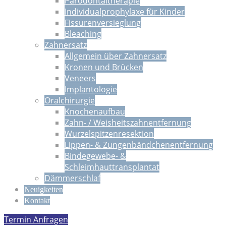
Parodontaltherapie
Individualprophylaxe für Kinder
Fissurenversieglung
Bleaching
Zahnersatz
Allgemein über Zahnersatz
Kronen und Brücken
Veneers
Implantologie
Oralchirurgie
Knochenaufbau
Zahn- / Weisheitszahnentfernung
Wurzelspitzenresektion
Lippen- & Zungenbändchenentfernung
Bindegewebe- &
Schleimhauttransplantat
Dämmerschlaf
Neuigkeiten
Kontakt
Termin Anfragen