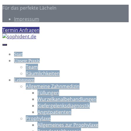
Für das perfekte Lächeln
Impressum
Termin Anfragen
Start
Unsere Praxis
Team
Räumlichkeiten
Leistungen
Allgemeine Zahnmedizin
Füllungen
Wurzelkanalbehandlungen
Kiefergelenksdiagnostik
Angstpatienten
Prophylaxe
Allgemeines zur Prophylaxe