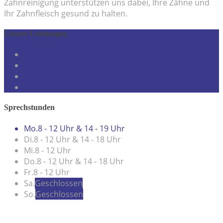
Zahnreinigung unterstützen uns dabei, Ihre Zähne und
Ihr Zahnfleisch gesund zu halten.
Unsere Leistungen
Allgemeine Zahnmedizin
Zahnersatz
Implantologie
Oralchirurgie
Sprechstunden
Mo.
8 - 12 Uhr & 14 - 19 Uhr
Di.
8 - 12 Uhr & 14 - 18 Uhr
Mi.
8 - 12 Uhr
Do.
8 - 12 Uhr & 14 - 18 Uhr
Fr.
8 - 12 Uhr
Sa.
Geschlossen
So.
Geschlossen
Adresse